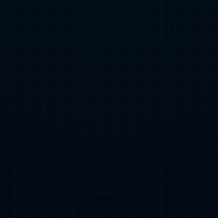
相关推荐
波黑为何淘汰意大利？前德甲金靴巴巴雷茨比意大利主
帅更睿智丨记者观察
content="https://q5.itc.cn/q_70/images03/20260402/a24c719
7867c460eba5bd2695a3cb0fc.jpeg"/˃ ...
2026.04.02
0
1239
身价直奔1亿欧！从半职业联赛崛起
的德甲过人王，已被欧洲众豪门盯上
2026.04.01
0
129
德甲乒联常规赛第20轮：樊振东双胜
孟庆宇和菲鲁斯，萨尔布吕肯惜败富